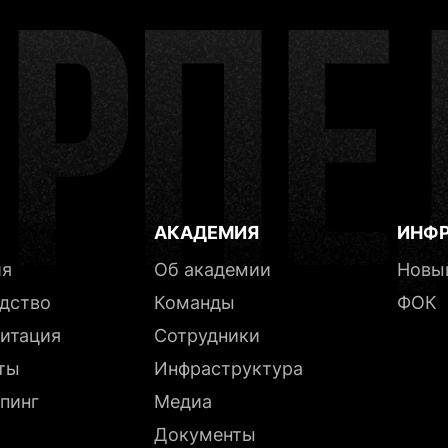
ЗАЯВКА УСПЕШНО ОТПРАВЛЕНА
о за вашу заявку! Мы успешно её получили и свяжемся
ае успешной заявки, селекционер свяжется с вами в те
жайшее время. Если у вас возникли дополнительные во
рабочих дней
вы всегда можете написать на почту
АКАДЕМИЯ
ИНФР
ия
Об академии
Новы
дство
Команды
ФОК
итация
Сотрудники
ты
Инфраструктура
пинг
Медиа
Документы