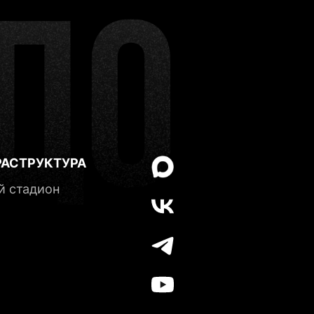
 с вами
чение 7
просы,
АСТРУКТУРА
й стадион