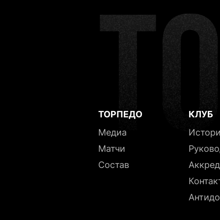
Спасиб
В случ
в бли
ТОРПЕДО
КЛУБ
Медиа
Истор
Матчи
Руково
Состав
Аккред
Контак
Антидо