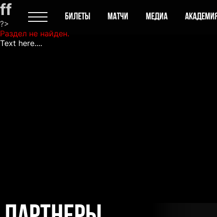
ff
БИЛЕТЫ
МАТЧИ
МЕДИА
АКАДЕМИ
?>
Раздел не найден.
Text here....
ТОРПЕДО
Клуб
МЕДИА
ИСТОРИЯ
МАТЧИ
РУКОВОДСТ
СОСТАВ
АККРЕДИТ
КОНТАКТЫ
АНТИДОПИ
Инфраструктура